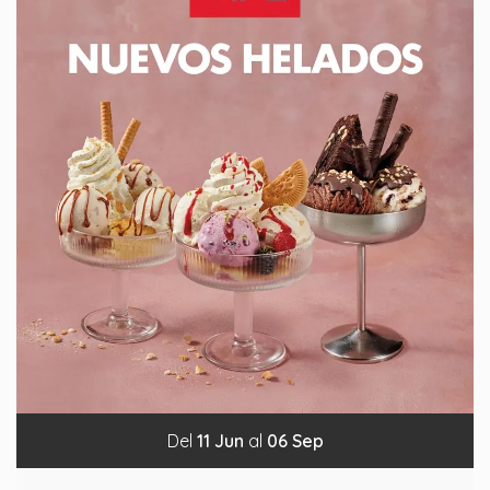
Del
11
Jun
al
06
Sep