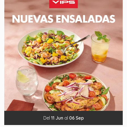
Del
11
Jun
al
06
Sep