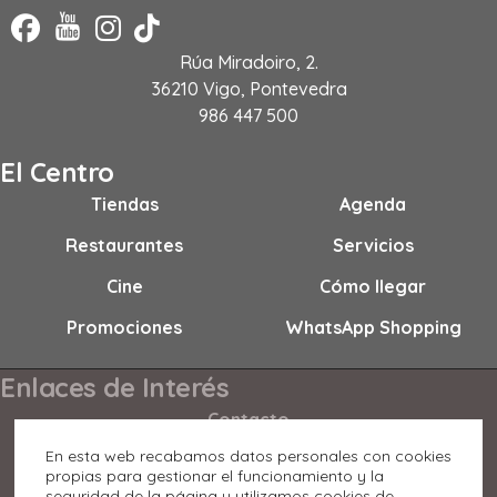
Rúa Miradoiro, 2.
36210 Vigo, Pontevedra
986 447 500
El Centro
Tiendas
Agenda
Restaurantes
Servicios
Cine
Cómo llegar
Promociones
WhatsApp Shopping
Enlaces de Interés
Contacto
En esta web recabamos datos personales con cookies
Horario
propias para gestionar el funcionamiento y la
seguridad de la página y utilizamos cookies de