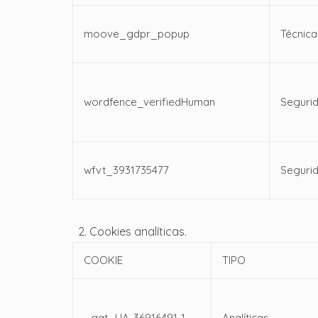
moove_gdpr_popup
Técnica
wordfence_verifiedHuman
Seguri
wfvt_3931735477
Seguri
2. Cookies analíticas.
COOKIE
TIPO
_gat_UA-36916491-1
Analíticas