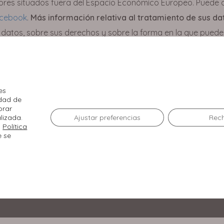
ores situados fuera del Espacio Económico Europeo. Puede 
cebook
.
Más información relativa al tratamiento de sus da
 datos, sobre sus derechos y sobre la forma en la que puede 
es
idad de
El Centro
orar
lizada.
Ajustar preferencias
Rec
a
Política
Tiendas
Agenda
e se
Restaurantes
Servicios
Cine
Cómo llegar
Promociones
WhatsApp Shopping