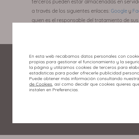
terceros pueden estar almacenadas en servid
a través de los siguientes enlaces:
Google
y
Fa
quien es el responsable del tratamiento de sus
apartado de
Política de Privacidad
.
En esta web recabamos datos personales con cooki
propias para gestionar el funcionamiento y la segur
la página y utilizamos cookies de terceros para elab
estadísticas para poder ofrecerle publicidad persona
Puede obtener más información consultando nuestr
de Cookies
, así como decidir que cookies quieres qu
instalen en Preferencias.
Rúa Miradoiro, 2.
36210 Vigo, Pontevedra
986 447 500