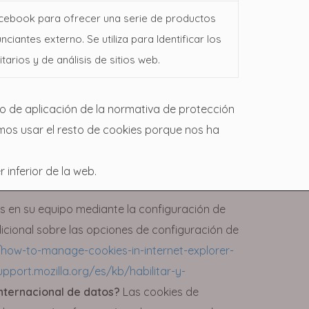
acebook para ofrecer una serie de productos
ciantes externo. Se utiliza para Identificar los
arios y de análisis de sitios web.
 de aplicación de la normativa de protección
mos usar el resto de cookies porque nos ha
 inferior de la web.
as en su equipo mediante la configuración de
icional sobre las opciones de configuración de
how-to-manage-cookies-in-internet-explorer-
upport.mozilla.org/es/kb/habilitar-y-
internacional de datos?
Las cookies de