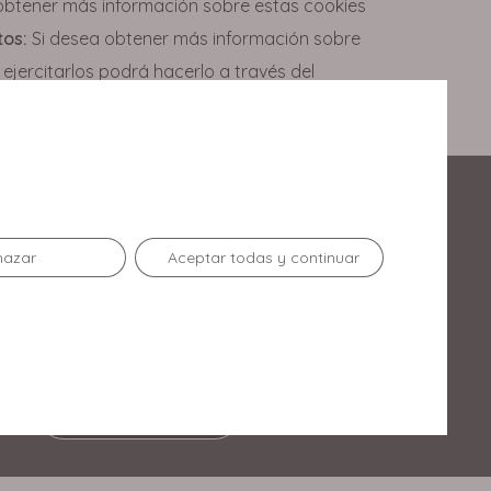
obtener más información sobre estas cookies
tos:
Si desea obtener más información sobre
ejercitarlos podrá hacerlo a través del
Enlaces de Interés
hazar
Aceptar todas y continuar
Contacto
Horario
Oportunidades de negocio
Club Disfrutones