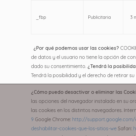
_fbp
Publicitaria
3 
¿Por qué podemos usar las cookies?
COOKIE
de datos y el usuario no tiene la opción de c
dado su consentimiento.
¿Tendrá la posibilid
Tendrá la posibilidad y el derecho de retirar su
¿Cómo puedo desactivar o eliminar las Cook
las opciones del navegador instalado en su or
las cookies en los distintos navegadores. Inter
9
Google Chrome:
http://support.google.com
deshabilitar-cookies-que-los-sitios-we
Safari:
h