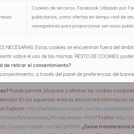
Cookies de terceros. Facebook. Utilizado por F
meses
publicitarios, como ofertas en tiempo real de anun
navegadores para proporcionar servicios publicit
S NECESARIAS: Estas cookies se encuentran fuera del ámbito
onsentir sobre el uso de las mismas. RESTO DE COOKIES: pode
ad de retirar el consentimiento?
 consentimiento, a través del panel de preferencias del banner
ies?
Puede permitir, bloquear o eliminar las cookies instalad
denador. En los siguientes enlaces encontrará información ad
net Explorer:
http://windows.microsoft.com/es-es/windows7/
/chrome/bin/answer.py?hl=es&answer=95647
Firefox:
http://s
ttp://support.apple.com/kb/ph5042
¿Existe transferencia 