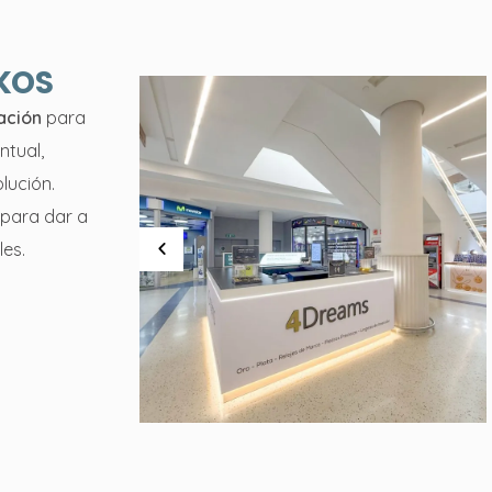
SKOS
ación
para
ntual,
lución.
 para dar a
les.