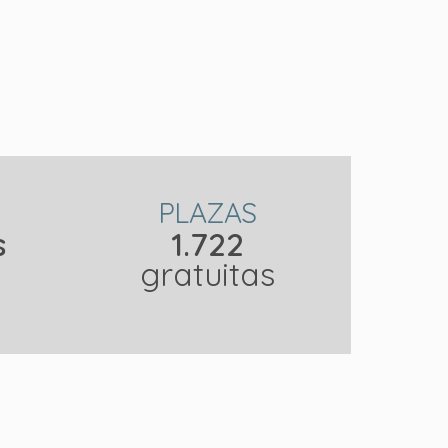
PLAZAS
s
1.722
gratuitas