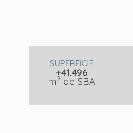
SUPERFICIE
+41.496
2
m
de SBA