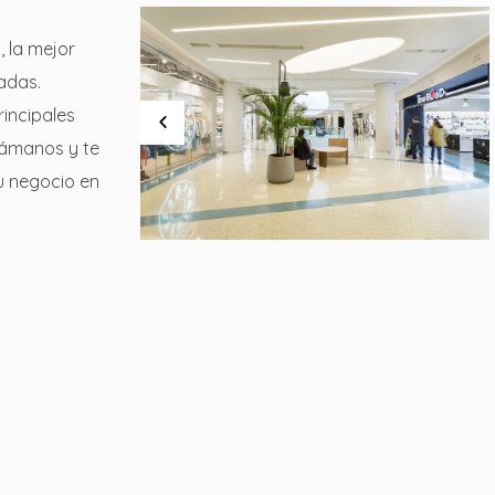
, la mejor
radas.
rincipales
lámanos y te
u negocio en