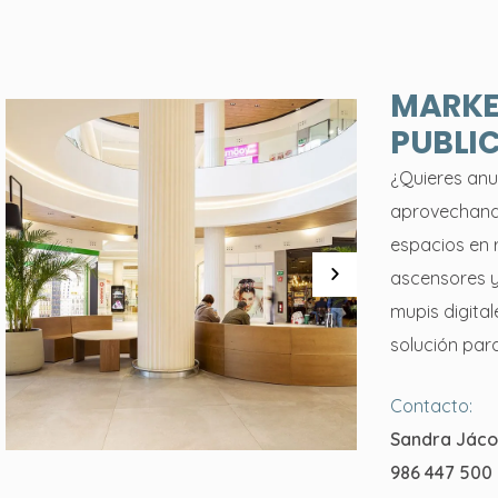
MARKE
PUBLI
¿Quieres anun
aprovechand
espacios en r
ascensores y
mupis digita
solución para
Contacto:
Sandra Jác
986 447 500