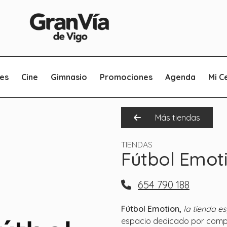
es
Cine
Gimnasio
Promociones
Agenda
Mi C
Más tiendas
TIENDAS
Fútbol Emot
654 790 188
Fútbol Emotion,
la tienda e
espacio dedicado por complet