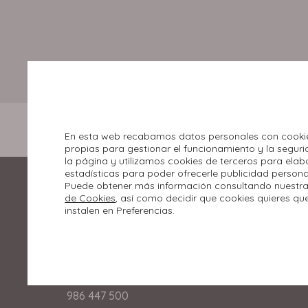
En esta web recabamos datos personales con cooki
propias para gestionar el funcionamiento y la segur
la página y utilizamos cookies de terceros para elab
estadísticas para poder ofrecerle publicidad persona
Puede obtener más información consultando nuestr
de Cookies
, así como decidir que cookies quieres qu
instalen en Preferencias.
Rúa Miradoiro, 2.
36210 Vigo, Pontevedra
986 447 500