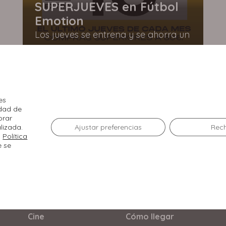
SUPERJUEVES en Fútbol
Emotion
Los jueves se entrena y se ahorra un
10%.
Ver Promoción
es
idad de
orar
lizada.
Ajustar preferencias
Rec
a
Política
e se
El Centro
Tiendas
Agenda
Restaurantes
Servicios
Cine
Cómo llegar