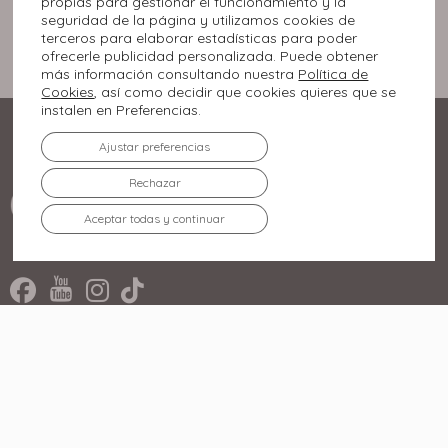
propias para gestionar el funcionamiento y la
seguridad de la página y utilizamos cookies de
terceros para elaborar estadísticas para poder
ofrecerle publicidad personalizada. Puede obtener
más información consultando nuestra
Política de
Cookies
, así como decidir que cookies quieres que se
instalen en Preferencias.
Ajustar preferencias
Rechazar
Aceptar todas y continuar
Rúa Miradoiro, 2.
36210 Vigo, Pontevedra
986 447 500
El Centro