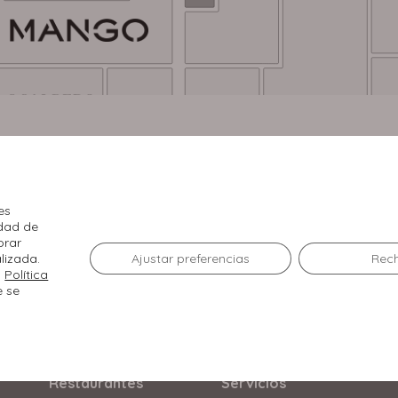
es
idad de
orar
lizada.
Ajustar preferencias
Rec
a
Política
e se
El Centro
Tiendas
Agenda
Restaurantes
Servicios