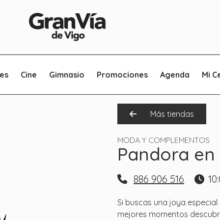
es
Cine
Gimnasio
Promociones
Agenda
Mi C
Más tiendas
MODA Y COMPLEMENTOS
Pandora en 
886 906 516
10
Si buscas una joya especia
mejores momentos descubri