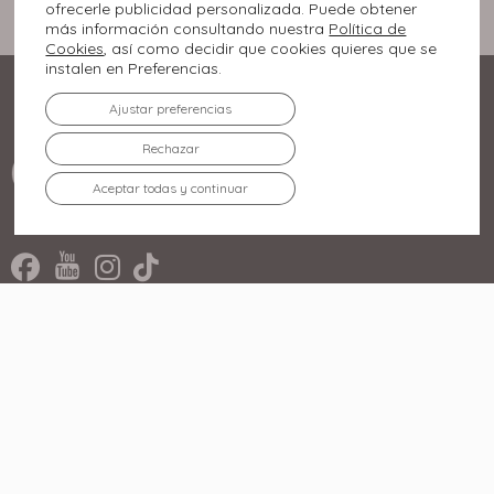
ofrecerle publicidad personalizada. Puede obtener
más información consultando nuestra
Política de
Cookies
, así como decidir que cookies quieres que se
instalen en Preferencias.
Ajustar preferencias
Rechazar
Aceptar todas y continuar
Rúa Miradoiro, 2.
36210 Vigo, Pontevedra
986 447 500
El Centro
Tiendas
Agenda